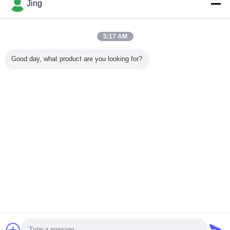
Jing
기계를 형성하는 루핑 장 목록
더 많은 것
5:17 AM
Good day, what product are you looking for?
0.13 밀리미터 배
0.12 밀리미터
500 밀리미터 파형
장비를 
럴 파형 롤 성형 기
0.16 밀리미터 가
판 롤 성형기
PPGI 
계 4 미터
로지르는 기계를
형성하기
언어를 바꾸십시오
Korean
홈
|
우리에 대하여
|
연락주세요
|
사이트맵
|
개인정보 보호 정책
탁상용 전망
Copyright © 2014 - 2026 Cangzhou Huachen Roll Forming Machinery Co., Ltd..
All rights reserved.