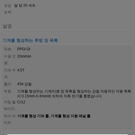
공급
달 당 20 세트
능력:
설명
기계를 형성하는 루핑 장 목록
자료:
PPGI GI
수용 인
20m/min
원:
기계 무
4.5T
게:
롤러:
45# 강철
유형:
기계를 형성하는 기계/지붕 장 목록을 형성하는 강철 자동적인 지붕 목록
이 0.15mm-0.4mm에 의하여 직류 전기를 통했습니다
커팅 블
Cr12
레이드:
기계를 형성 기와 롤
기계를 형성 지붕 패널 롤
하이 라
,
이트: