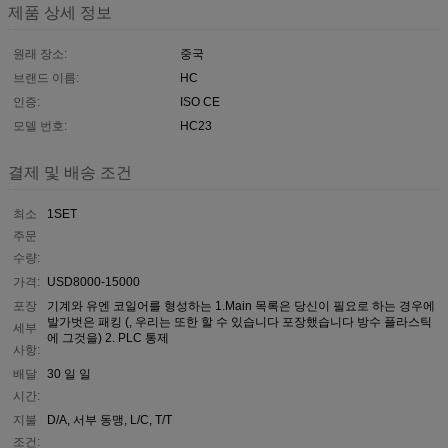
제품 상세 정보
원래 장소:
중국
브랜드 이름:
HC
인증:
ISO CE
모델 번호:
HC23
결제 및 배송 조건
최소
1SET
주문
수량:
가격:
USD8000-15000
포장
기계와 유엔 코일어를 형성하는 1.Main 목록은 당신이 필요로 하는 경우에
발가벗은 패킹 (, 우리는 또한 할 수 있습니다 포장했습니다 방수 플라스틱
세부
에 그것을) 2. PLC 통제
사항:
배달
30 일 일
시간:
지불
D/A, 서부 동맹, L/C, T/T
조건: