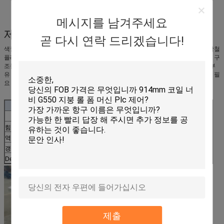
메시지를 남겨주세요
제품 신청
곧 다시 연락 드리겠습니다!
색깔 강철 목록 패널은 압력판의 각종 파 유형으로 찬 구부리기의 색깔 입히는 강철
플레이트 그리고 롤러입니다. 그것은 산업과 시민 건물, 창고, 건축, 큰 경간 강철 구
조물 주거 지붕, 벽, 그리고 내부와 외부 벽 훈장에서, 입니다 경량, 색깔 부유한 부
유 고강도, 편리한 사용되고 빠른 건축, 지진, 불, 비, 긴 서비스 기간, 유지 보수가 필
요 없는 특성은, 넓게 적용되었습니다
기계를 형성하는 루핑 장 구부리는 목록
작동 과정: decoiler 먹이 목록 형성하 절단 최후 제품
힘
7.5KW+4KW
롤러 물자
크롬을 가진 45# 강철
역
대략 18의 역
드라이브
사슬에 의하여
갱구
70mm 고체
선의 크기
대략 8.5mx1.5x1.2m
Decoiler
수동 유압
콘테이너
1X40GP
제출