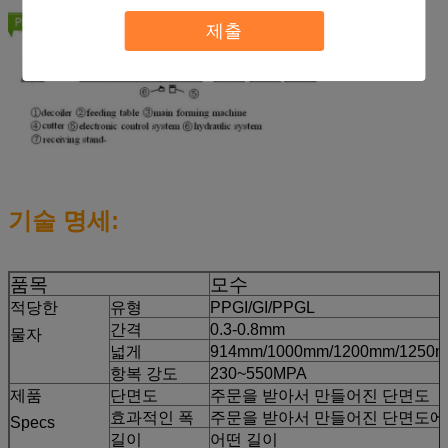
제출
기술 명세:
품목
모수
적당한
유형
PPGI/GI/PPGL
간격
0.3-0.8mm
물자
넓게
914mm/1000mm/1200mm/1250
항복 강도
230~550MPA
제품
단면도
주문을 받아서 만들어진 단면도
효과적인 폭
주문을 받아서 만들어진 단면도에
Specs
길이
어떤 길이