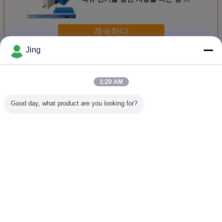
록
계속하다
Jing
기계를 형성하는 루핑 장 목록
더 많은 것
1:20 AM
Good day, what product are you looking for?
0.13 밀리미터 배
0.12 밀리미터
500 밀리미터 파형
장비를 
럴 파형 롤 성형 기
0.16 밀리미터 가
판 롤 성형기
PPGI 
계 4 미터
로지르는 기계를
형성하기
언어를 바꾸십시오
Korean
홈
|
우리에 대하여
|
연락주세요
|
사이트맵
|
개인정보 보호 정책