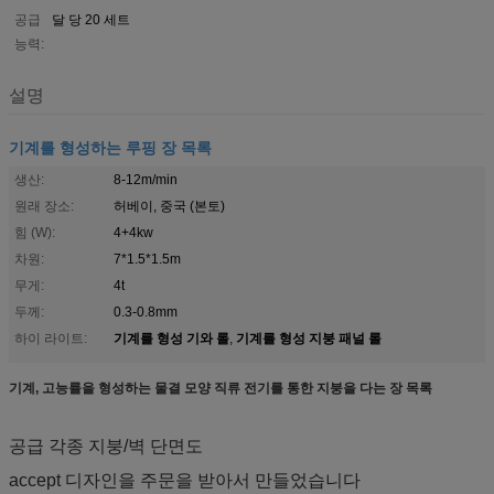
공급
달 당 20 세트
능력:
설명
기계를 형성하는 루핑 장 목록
생산:
8-12m/min
원래 장소:
허베이, 중국 (본토)
힘 (W):
4+4kw
차원:
7*1.5*1.5m
무게:
4t
두께:
0.3-0.8mm
기계를 형성 기와 롤
기계를 형성 지붕 패널 롤
하이 라이트:
,
기계, 고능률을 형성하는 물결 모양 직류 전기를 통한 지붕을 다는 장 목록
공급 각종 지붕/벽 단면도
accept 디자인을 주문을 받아서 만들었습니다