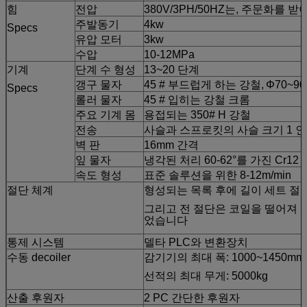
힘
전압
380V/3PH/50HZ는, 주문화를 
주발동기
4kw
Specs
유압 모터
3kw
수압
10-12MPa
기계
단계 수 형성
13~20 단계
갱구 물자
45 # 부드럽게 하는 강철,
Φ70~9
Specs
롤러 물자
45 # 입히는 강철 크롬
주요 기계 몸
용접되는 350# H 강철
전송
사슬과 스프로킷의 사슬 크기 1 
벽 판
16mm 간격
잎 물자
냉각된 처리 60-62°를 가진 Cr12
속도 형성
표준 솔루션을 위한 8-12m/min
절단 체계
형성되는 목록 후에 길이 세트 절
그리고 전 절단은 코일을 떨어져 
었습니다
통제 시스템
델타 PLC와 변환장치
수동 decoiler
감기기의 최대 폭: 1000~1450mm
선적의 최대 무게: 5000kg
산출 후원자
2 PC 간단한 후원자