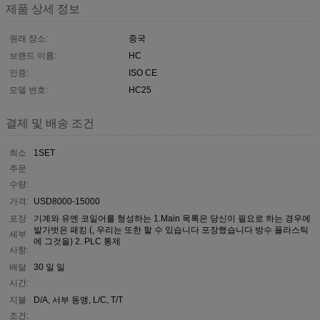
제품 상세 정보
원래 장소:
중국
브랜드 이름:
HC
인증:
ISO CE
모델 번호:
HC25
결제 및 배송 조건
최소
1SET
주문
수량:
가격:
USD8000-15000
포장
기계와 유엔 코일어를 형성하는 1.Main 목록은 당신이 필요로 하는 경우에
발가벗은 패킹 (, 우리는 또한 할 수 있습니다 포장했습니다 방수 플라스틱
세부
에 그것을) 2. PLC 통제
사항:
배달
30 일 일
시간:
지불
D/A, 서부 동맹, L/C, T/T
조건: