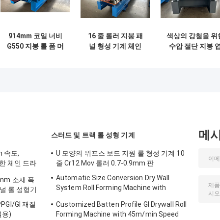
914mm 코일 너비
16 줄 롤러 지붕 패
색상의 강철을 위
G550 지붕 롤 폼 머
널 형성 기계 체인
수압 절단 지붕 
신 Plc 제어
드라이브
롤 형성 기계
메
스터드 및 트랙 롤 성형 기계
n 속도,
U 모양의 위프스 보드 지원 롤 형성 기계 10
위한 체인 드라
줄 Cr12 Mov 롤러 0.7-0.9mm 판
Automatic Size Conversion Dry Wall
50mm 소재 폭
System Roll Forming Machine with
널 롤 성형기
Compact Design and User-Friendly
PPGI/GI 재질
Customized Batten Profile GI Drywall Roll
Interface
널용)
Forming Machine with 45m/min Speed