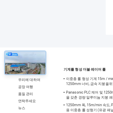
약
기계를 형성 더블 레이어 롤
이중층 롤 형성 기계 15m / mi
우리에 대하여
1250mm 너비, 금속 지붕을
공장 여행
이브
Panasonic PLC 제어 및 12
품질 관리
을 갖춘 경량 알루미늄 지붕 패
연락주세요
1250mm 폭, 15m/min 속도, 
뉴스
용 이중층 롤 성형기 (유광 패