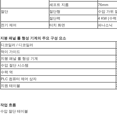
셰프트 지름
76mm
절단
절단형
수압 가위 
절단력
4 KW (수력
전기 제어
터치 화면
파나소닉
지붕 패널 롤 형성 기계의 주요 구성 요소
디코일러 / 디코일러
먹이 가이드
지붕 패널 롤 형성 기계
수압 절단 시스템
수력 역
PLC 컴퓨터 제어 상자
지원 테이블
작업 흐름
수압 절단 테이블