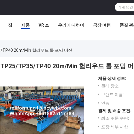
집
제품
VR 쇼
우리에 대하여
공장 여행
품질 관
5/TP40 20m/Min 헐리우드 롤 포밍 머신
TP25/TP35/TP40 20m/Min 헐리우드 롤 포밍 
제품 상세 정보:
원래 장소:
브랜드 이름:
인증:
결제 및 배송 조건:
최소 주문 수량:
포장 세부 사항: