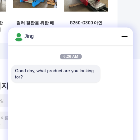
한
컬러 철판을 위한 페
G250-G300 아연
엽
르프일라데이라 그
코일 지붕 형성 기
Jing
네 40 지붕 롤 성형
계, 판 롤 성형기 3
기
상
6:26 AM
Good day, what product are you looking 
for?
시지를 남겨주세요