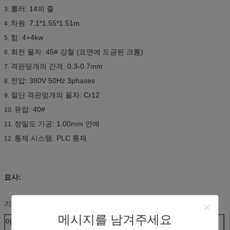
롤러: 14의 줄
3.
차원: 7.1*1.55*1.51m
4.
힘: 4+4kw
5.
회전 물자: 45# 강철 (표면에 도금된 크롬)
6.
격판덮개의 간격: 0.3-0.7mm
7.
전압: 380V 50Hz 3phases
8.
절단 격판덮개의 물자: Cr12
9.
유압: 40#
10.
정밀도 가공: 1.00mm 안에
11.
통제 시스템: PLC 통제
12.
묘사:
기계 요점 매개변수를 형성하는 지붕 장 목록
메시지를 남겨주세요
아니다.
기계를 형성하는 지붕 장 목록의 주요 매개변수