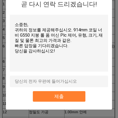
곧 다시 연락 드리겠습니다!
1
가공하게 적당한
색깔 강철 플레이트
2
격판덮개의 폭
1200mm
3
롤러
14의 줄
4
차원
7100*1550*1510mm
5
힘
4+4kw
6
회전 물자
45# 강철 (표면에 도금된 크롬)
6
격판덮개의 간격
0.3-0.6mm
7
생산력
8-10m/min
8
롤러의 직경
Φ70mm
9
전압
380V 50Hz 3phases
10
절단 격판덮개의 물자
Cr12
제출
11
유압
40#
12
정밀도 가공
1.00mm 안에