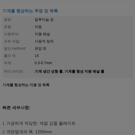
기계를 형성하는 루핑 장 목록
원료:
알루미늄 장
유형:
자동
사용하여:
지붕 패널
프로 파일:
사용자 정의
절단 methold:
유압 컷
롤러 역:
14
두께:
0.3-0.7mm
기계 냉간 성형 롤
기계를 형성 지붕 패널 롤
하이 라이트:
,
기계를 형성하는 지붕 장 목록
빠른 세부사항:
가공하게 적당한: 색깔 강철 플레이트
1.
격판덮개의 폭: 1200mm
2.