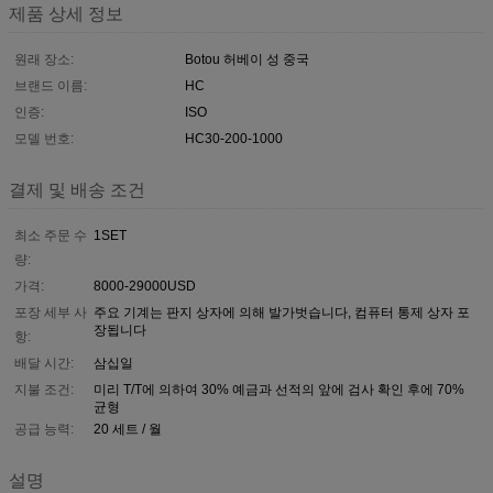
제품 상세 정보
원래 장소:
Botou 허베이 성 중국
브랜드 이름:
HC
인증:
ISO
모델 번호:
HC30-200-1000
결제 및 배송 조건
최소 주문 수
1SET
량:
가격:
8000-29000USD
포장 세부 사
주요 기계는 판지 상자에 의해 발가벗습니다, 컴퓨터 통제 상자 포
장됩니다
항:
배달 시간:
삼십일
지불 조건:
미리 T/T에 의하여 30% 예금과 선적의 앞에 검사 확인 후에 70%
균형
공급 능력:
20 세트 / 월
설명