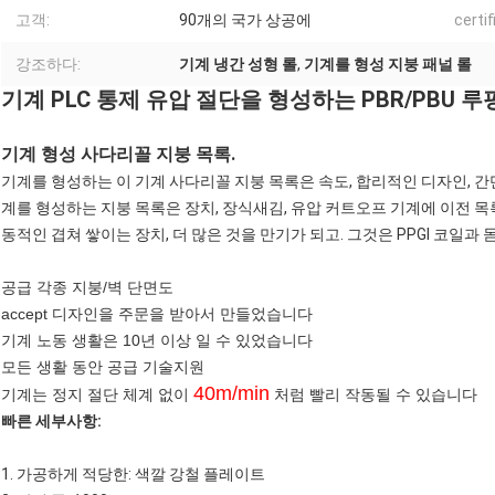
고객:
90개의 국가 상공에
certif
강조하다:
기계 냉간 성형 롤
,
기계를 형성 지붕 패널 롤
기계 PLC 통제 유압 절단을 형성하는 PBR/PBU 루
기계 형성 사다리꼴 지붕 목록.
기계를 형성하는 이 기계 사다리꼴 지붕 목록은 속도, 합리적인 디자인, 
계를 형성하는 지붕 목록은 장치, 장식새김, 유압 커트오프 기계에 이전 목록을
동적인 겹쳐 쌓이는 장치, 더 많은 것을 만기가 되고. 그것은 PPGI 코일
공급 각종 지붕/벽 단면도
accept 디자인을 주문을 받아서 만들었습니다
기계 노동 생활은 10년 이상 일 수 있었습니다
모든 생활 동안 공급 기술지원
40m/min
기계는 정지 절단 체계 없이
처럼 빨리 작동될 수 있습니다
빠른 세부사항:
1.
가공하게 적당한: 색깔 강철 플레이트