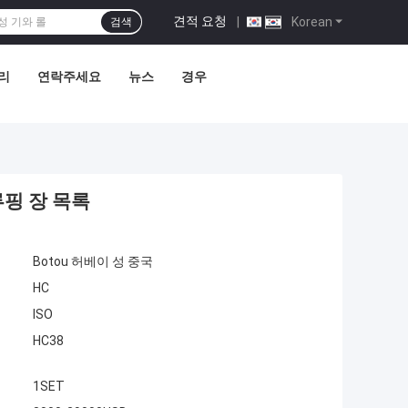
견적 요청
|
Korean
검색
리
연락주세요
뉴스
경우
루핑 장 목록
Botou 허베이 성 중국
HC
ISO
HC38
1SET