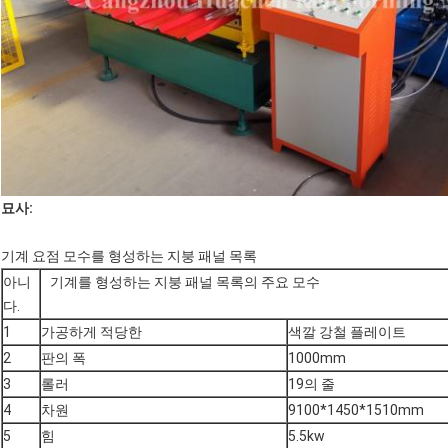
묘사:
기계
요점 모수를
형성하는 지붕 패널 목록
아니
기계를 형성하는 지붕 패널 목록
의 주요 모수
다.
1
가공하게 적당한
색깔 강철 플레이트
2
판의 폭
1000mm
3
롤러
19의 줄
4
차원
9100*1450*1510mm
5
힘
5.5kw