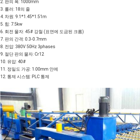
2.
판의 폭: 1000mm
3.
롤러: 18의 줄
4.
차원: 9.1*1.45*1.51m
5.
힘: 7.5kw
6.
회전 물자: 45# 강철 (표면에 도금된 크롬)
7.
판의 간격: 0.3-0.7mm
8.
전압: 380V 50Hz 3phases
9.
절단 판의 물자: Cr12
10.
유압: 40#
11.
정밀도 가공: 1.00mm 안에
12.
통제 시스템: PLC 통제