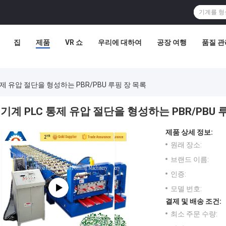
집
제품
VR 쇼
우리에 대하여
공장 여행
품질 관
통제 유압 절단을 형성하는 PBR/PBU 루핑 장 목록
기계 PLC 통제 유압 절단을 형성하는 PBR/PBU 
제품 상세 정보:
원래 장소:
브랜드 이름:
인증:
모델 번호:
결제 및 배송 조건:
최소 주문 수량: