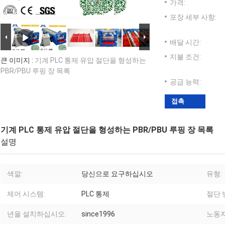
가격:
포장 세부 사항:
배달 시간:
지불 조건:
큰 이미지 :
기계 PLC 통제 유압 절단을 형성하는
PBR/PBU 루핑 장 목록
공급 능력:
접촉
기계 PLC 통제 유압 절단을 형성하는 PBR/PBU 루핑 장 목록
설명
색깔:
당신으로 요구하십시오
유형:
제어 시스템:
PLC 통제
절단 
년을 설치하십시오:
since1996
노동자