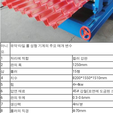
아니
유약 타일 롤 성형 기계의 주요 매개 변수
요.
1
처리에 적합
컬러 강판
2
판의 폭
1250mm
삼
롤러
15행
4
치수
8200*1550*1510mm
5
힘
4+4kw
6
압연 재료
45# 강철(표면에 도금된 
6
판의 두께
0.3-0.6mm
7
생산력
4m/분
8
롤러의 직경
Φ70mm