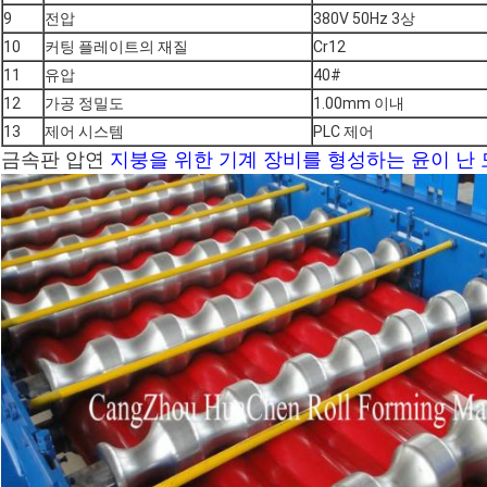
9
전압
380V 50Hz 3상
10
커팅 플레이트의 재질
Cr12
11
유압
40#
12
가공 정밀도
1.00mm 이내
13
제어 시스템
PLC 제어
금속판 압연
지붕을 위한 기계 장비를 형성하는 윤이 난 