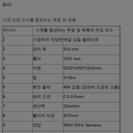
묘사:
기계 요점 모수를 형성하는 루핑 장 목록
아니다.
기계를 형성하는 루핑 장 목록의 주요 모수
1
가공하게 적당한
색깔 강철 플레이트
2
판의 폭
914 mm
3
롤러
19의 ows
4
차원
9100*1450*1510mm
5
힘
3+3kw
6
회전 물자
45# 강철 (표면에 도금된 크롬)
6
판의 간격
0.3-0.6mm
7
생산력
20m/min
8
롤러의 직경
Φ70mm
9
전압
380V 50Hz 3phases