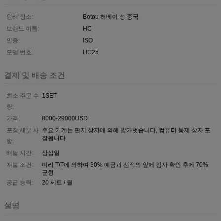
원래 장소:
Botou 허베이 성 중국
브랜드 이름:
HC
인증:
ISO
모델 번호:
HC25
결제 및 배송 조건
최소 주문 수
1SET
량:
가격:
8000-29000USD
포장 세부 사
주요 기계는 판지 상자에 의해 발가벗습니다, 컴퓨터 통제 상자 포
장됩니다
항:
배달 시간:
삼십일
지불 조건:
미리 T/T에 의하여 30% 예금과 선적의 앞에 검사 확인 후에 70%
균형
공급 능력:
20 세트 / 월
설명