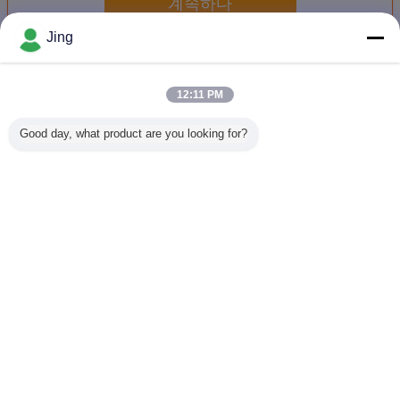
계속하다
Jing
기계를 형성하는 루핑 장 목록
더 많은 것
12:11 PM
Good day, what product are you looking for?
0.13 밀리미터 배
0.12 밀리미터
500 밀리미터 파형
장비를 
럴 파형 롤 성형 기
0.16 밀리미터 가
판 롤 성형기
PPGI 
계 4 미터
로지르는 기계를
형성하기
언어를 바꾸십시오
Korean
홈
|
우리에 대하여
|
연락주세요
|
사이트맵
|
개인정보 보호 정책
탁상용 전망
Copyright © 2014 - 2026 Cangzhou Huachen Roll Forming Machinery Co., Ltd..
All rights reserved.