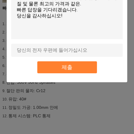
빠른 세부사항:
가공하게 적당한: 색깔 강철 플레이트
1.
판의 폭: 914mm
2.
롤러: 19의 줄
3.
차원: 9.1*1.55*1.51m
4.
힘: 3+3kw
5.
회전 물자: 45# 강철 (표면에 도금된 크롬)
6.
제출
판의 간격: 0.3-0.6mm
7.
전압: 380V 50Hz 3phases
8.
절단 판의 물자: Cr12
9.
유압: 40#
10.
정밀도 가공: 1.00mm 안에
11.
통제 시스템: PLC 통제
12.