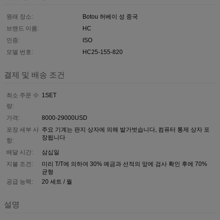
원래 장소:
Botou 허베이 성 중국
브랜드 이름:
HC
인증:
ISO
모델 번호:
HC25-155-820
결제 및 배송 조건
최소 주문 수
1SET
량:
가격:
8000-29000USD
포장 세부 사
주요 기계는 판지 상자에 의해 발가벗습니다, 컴퓨터 통제 상자 포
장됩니다
항:
배달 시간:
삼십일
지불 조건:
미리 T/T에 의하여 30% 예금과 선적의 앞에 검사 확인 후에 70%
균형
공급 능력:
20 세트 / 월
설명