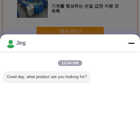
기계를 형성하는 손질 갑판 지붕 장
목록
계속하다
Jing
기계를 형성하는 루핑 장 목록
더 많은 것
12:44 AM
Good day, what product are you looking for?
0.13 밀리미터 배
0.12 밀리미터
500 밀리미터 파형
장비를 
럴 파형 롤 성형 기
0.16 밀리미터 가
판 롤 성형기
PPGI 
계 4 미터
로지르는 기계를
형성하기
언어를 바꾸십시오
Korean