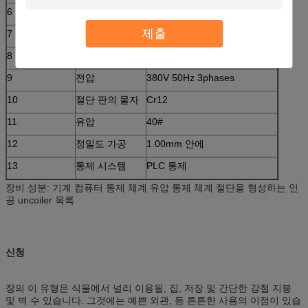
6
판의 간격
0.3-0.6mm
제출
7
생산력
20m/min
8
롤러의 직경
Φ70mm
9
전압
380V 50Hz 3phases
10
절단 판의 물자
Cr12
11
유압
40#
12
정밀도 가공
1.00mm 안에
13
통제 시스템
PLC 통제
장비 성분: 기계 컴퓨터 통제 체계 유압 통제 체계 절단을 형성하는 인
공 uncoiler 목록
신청
장의 이 유형은 식물에서 널리 이용될, 집, 저장 및 간단한 강철 지붕
및 벽 수 있습니다. 그것에는 예쁜 외관, 등 튼튼한 사용의 이점이 있습