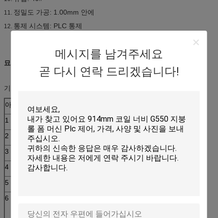
정밀도 가공: 1.00mm 안에
11.
통제 시스템: PLC 통제
12.
메시지를 남겨주세요
묘사:
곧 다시 연락 드리겠습니다!
기계 요점 모수를 형성하는 지붕 장 목록
아니다.
기계를 형성하는 지붕 장 목록의 주요 모수
1
가공하게 적당한
색깔 강철 플레이트
2
판의 폭
1000mm
3
롤러
19의 줄
4
차원
9100*1450*1510mm
5
힘
3+3kw
6
회전 물자
45# 강철 (표면에 도금된 크롬)