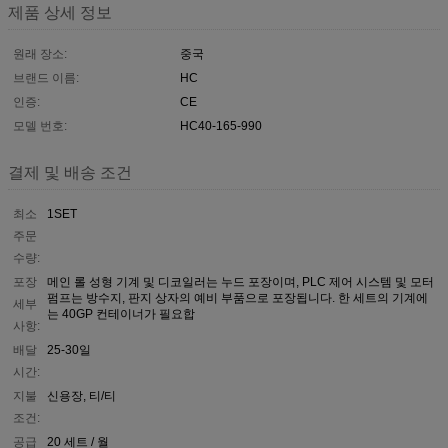
제품 상세 정보
원래 장소:
중국
브랜드 이름:
HC
인증:
CE
모델 번호:
HC40-165-990
결제 및 배송 조건
최소
1SET
주문
수량:
포장
메인 롤 성형 기계 및 디코일러는 누드 포장이며, PLC 제어 시스템 및 모터
펌프는 방수지, 판지 상자의 예비 부품으로 포장됩니다. 한 세트의 기계에
세부
는 40GP 컨테이너가 필요합
사항:
배달
25-30일
시간:
지불
신용장, 티/티
조건:
공급
20 세트 / 월