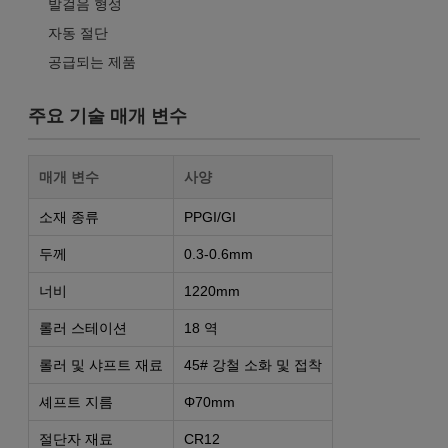
발걸음 형성
자동 절단
공급되는 제품
주요 기술 매개 변수
매개 변수
사양
소재 종류
PPGI/GI
두께
0.3-0.6mm
너비
1220mm
롤러 스테이션
18 역
롤러 및 샤프트 재료
45# 강철 소화 및 접착
셰프트 지름
Φ70mm
절단자 재료
CR12