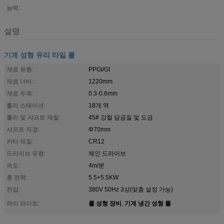
능력:
설명
기계 성형 유리 타일 롤
재료 유형:
PPGI/GI
재료 너비:
1220mm
재료 두께:
0.3-0.6mm
롤러 스테이션:
18개 역
롤러 및 샤프트 재질:
45# 강철 담금질 및 도금
샤프트 직경:
Φ70mm
커터 재질:
CR12
드라이브 유형:
체인 드라이브
속도:
4m/분
총 전력:
5.5+5.5KW
전압:
380V 50Hz 3상(맞춤 설정 가능)
롤 성형 장비
기계 냉간 성형 롤
하이 라이트:
,