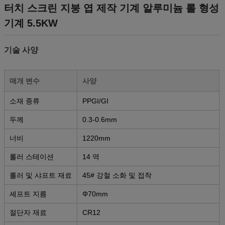
터치 스크린 지붕 엽 제작 기계 알루미늄 롤 형성
기계 5.5KW
기술 사양
매개 변수
사양
소재 종류
PPGI/GI
두께
0.3-0.6mm
너비
1220mm
롤러 스테이션
14 역
롤러 및 샤프트 재료
45# 강철 소화 및 접착
셰프트 지름
Φ70mm
절단자 재료
CR12