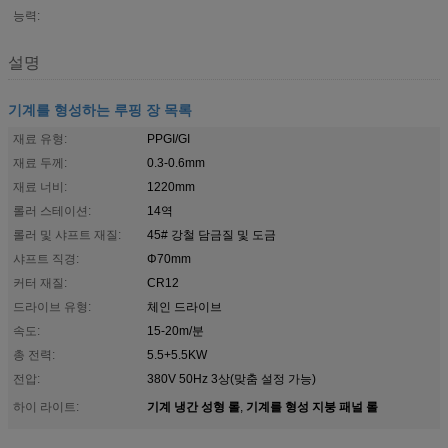
능력:
설명
기계를 형성하는 루핑 장 목록
재료 유형:
PPGI/GI
재료 두께:
0.3-0.6mm
재료 너비:
1220mm
롤러 스테이션:
14역
롤러 및 샤프트 재질:
45# 강철 담금질 및 도금
샤프트 직경:
Φ70mm
커터 재질:
CR12
드라이브 유형:
체인 드라이브
속도:
15-20m/분
총 전력:
5.5+5.5KW
전압:
380V 50Hz 3상(맞춤 설정 가능)
기계 냉간 성형 롤
기계를 형성 지붕 패널 롤
하이 라이트:
,