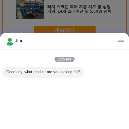
터치 스크린 제어 지붕 시트 롤 성형
기계, 14개 스테이션 및 5.5KW 전력
계속하다
Jing
기계를 형성하는 루핑 장 목록
더 많은 것
1:15 PM
Good day, what product are you looking for?
0.13 밀리미터 배
0.12 밀리미터
500 밀리미터 파형
장비를 
럴 파형 롤 성형 기
0.16 밀리미터 가
판 롤 성형기
PPGI 
계 4 미터
로지르는 기계를
형성하기
언어를 바꾸십시오
Korean