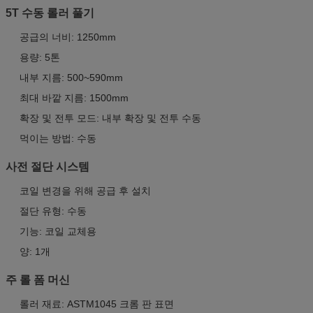
5T 수동 롤러 풀기
공급의 너비: 1250mm
용량: 5톤
내부 지름: 500~590mm
최대 바깥 지름: 1500mm
확장 및 전투 모드: 내부 확장 및 전투 수동
먹이는 방법: 수동
사전 절단 시스템
코일 변경을 위해 공급 후 설치
절단 유형: 수동
기능: 코일 교체용
양: 1개
주 롤 폼 머신
롤러 재료: ASTM1045 크롬 판 표면