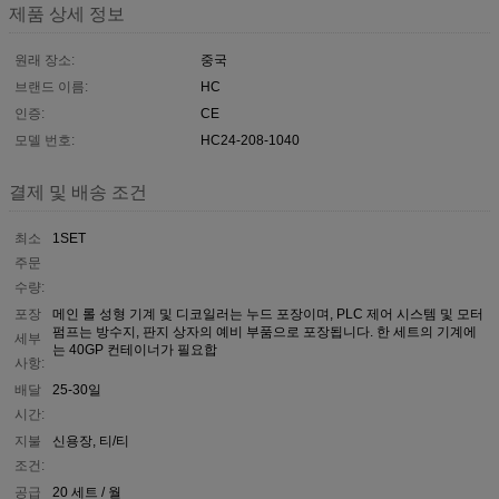
제품 상세 정보
원래 장소:
중국
브랜드 이름:
HC
인증:
CE
모델 번호:
HC24-208-1040
결제 및 배송 조건
최소
1SET
주문
수량:
포장
메인 롤 성형 기계 및 디코일러는 누드 포장이며, PLC 제어 시스템 및 모터
펌프는 방수지, 판지 상자의 예비 부품으로 포장됩니다. 한 세트의 기계에
세부
는 40GP 컨테이너가 필요합
사항:
배달
25-30일
시간:
지불
신용장, 티/티
조건:
공급
20 세트 / 월