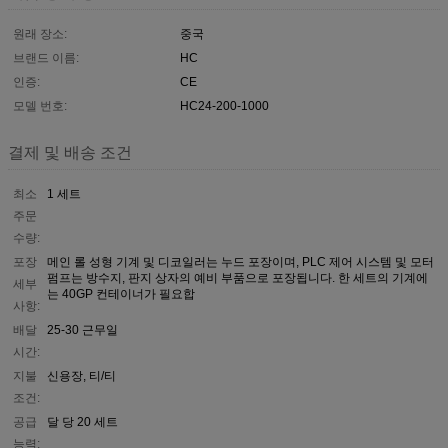
원래 장소:
중국
브랜드 이름:
HC
인증:
CE
모델 번호:
HC24-200-1000
결제 및 배송 조건
최소
1 세트
주문
수량:
포장
메인 롤 성형 기계 및 디코일러는 누드 포장이며, PLC 제어 시스템 및 모터
펌프는 방수지, 판지 상자의 예비 부품으로 포장됩니다. 한 세트의 기계에
세부
는 40GP 컨테이너가 필요합
사항:
배달
25-30 근무일
시간:
지불
신용장, 티/티
조건:
공급
달 당 20 세트
능력: