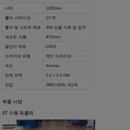
너비
1200mm
롤러 스테이션
12 역
롤러 및 샤프트 재료
45# 강철 소화 및 접착
셰프트 지름
Φ70mm
절단자 재료
CR12
드라이브 유형
체인 드라이브
속도
4m/min
전체 전력
5.5 + 5.5 KW
전압
380V 50Hz 3단계
부품 사양
5T 수동 듀콜러