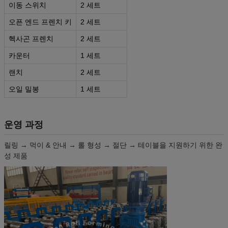
이동 스위치
2 세트
오픈 엔드 프렌치 키
2 세트
헥사곤 프렌치
2 세트
카운터
1 세트
랜치
2 세트
오일 밀봉
1 세트
운영 과정
릴링 → 먹이 & 안내 → 롤 형성 → 절단 → 테이블을 지원하기 위한 완
성 제품