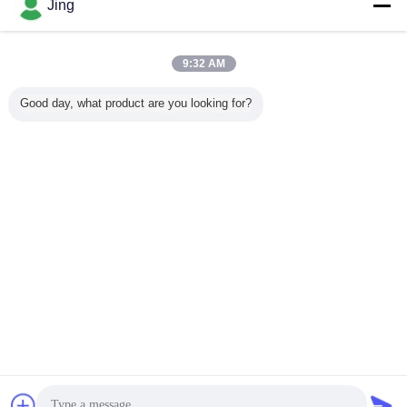
Jing
기계 성형 유리 타일 롤
더 많은 것
9:32 AM
Good day, what product are you looking for?
CE 스틸 유리 타일
광택 강철 타일 롤
2m/Min PLC 통제
1000 밀
롤 형성 기계 380V
포밍은 220V 60Hz
기계를 형성하는
계 타일 
3 단계를 기계화합
앙티크에 의하여
니다
윤이 나는 도와 목
록
언어를 바꾸십시오
Korean
홈
|
우리에 대하여
|
연락주세요
|
Sitemap
|
개인정보 보호 정책
탁상용 전망
Copyright © 2014 - 2026 Cangzhou Huachen Roll Forming Machinery Co., Ltd..
All rights reserved.