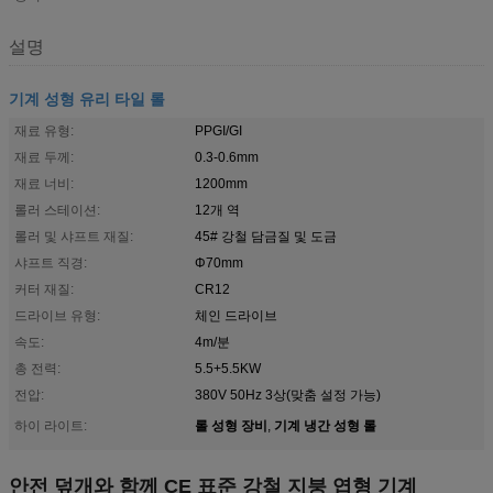
설명
기계 성형 유리 타일 롤
재료 유형:
PPGI/GI
재료 두께:
0.3-0.6mm
재료 너비:
1200mm
롤러 스테이션:
12개 역
롤러 및 샤프트 재질:
45# 강철 담금질 및 도금
샤프트 직경:
Φ70mm
커터 재질:
CR12
드라이브 유형:
체인 드라이브
속도:
4m/분
총 전력:
5.5+5.5KW
전압:
380V 50Hz 3상(맞춤 설정 가능)
롤 성형 장비
기계 냉간 성형 롤
하이 라이트:
,
안전 덮개와 함께 CE 표준 강철 지붕 엽형 기계